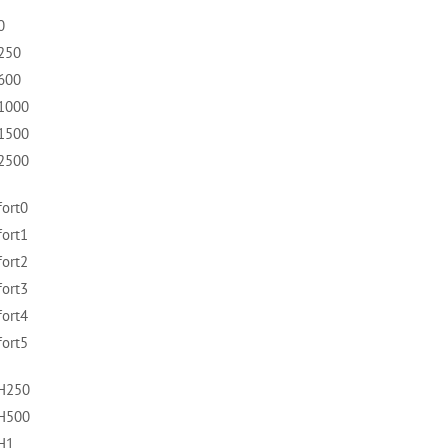
0
N250
N600
N1000
N1500
N2500
fort0
fort1
fort2
fort3
fort4
fort5
3H250
3H500
3H1