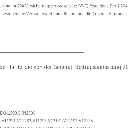
sind im 204 Versicherungsvertragsgesetz (VVG) festgelegt. Der § 204 V
m bestehenden Vertrag erworbenen Rechte und die Generali Alterungsr
_________________________________________________
er Tarife, die von der Generali Beitragsanpassung 20
, EKN1500, EKN2500
, V112S1, V112S2, V112S3, V121S1, V121S2, V121S3