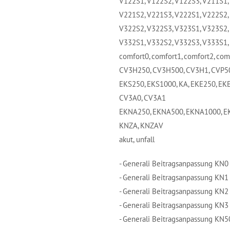
V122S1, V122S2, V122S3, V211S1,
V221S2, V221S3, V222S1, V222S2,
V322S2, V322S3, V323S1, V323S2,
V332S1, V332S2, V332S3, V333S1,
comfort0, comfort1, comfort2, com
CV3H250, CV3H500, CV3H1, CVP5
EKS250, EKS1000, KA, EKE250, EK
CV3A0, CV3A1
EKNA250, EKNA500, EKNA1000, E
KNZA, KNZAV
akut, unfall
- Generali Beitragsanpassung KN0
- Generali Beitragsanpassung KN1
- Generali Beitragsanpassung KN2
- Generali Beitragsanpassung KN3
- Generali Beitragsanpassung KN5