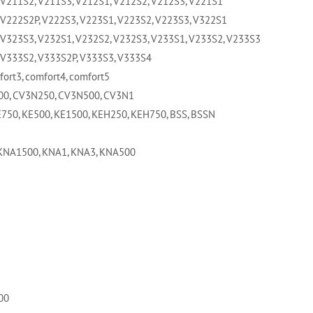
 V211S2, V211S3, V212S1, V212S2, V212S3, V221S1
 V222S2P, V222S3, V223S1, V223S2, V223S3, V322S1
 V323S3, V232S1, V232S2, V232S3, V233S1, V233S2, V233S3
 V333S2, V333S2P, V333S3, V333S4
fort3, comfort4, comfort5
00, CV3N250, CV3N500, CV3N1
E750, KE500, KE1500, KEH250, KEH750, BSS, BSSN
KNA1500, KNA1, KNA3, KNA500
00