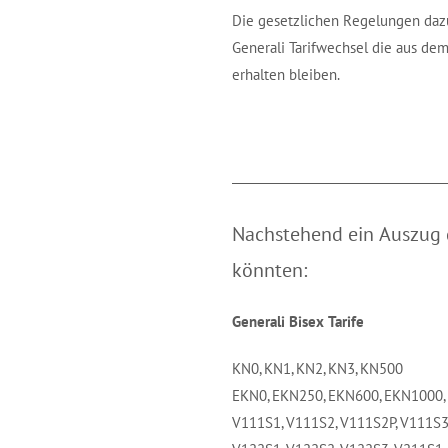
Die gesetzlichen Regelungen dazu 
Generali Tarifwechsel die aus de
erhalten bleiben.
____________________________________
Nachstehend ein Auszug d
könnten:
Generali Bisex Tarife
KN0, KN1, KN2, KN3, KN500
EKN0, EKN250, EKN600, EKN1000
V111S1, V111S2, V111S2P, V111S3