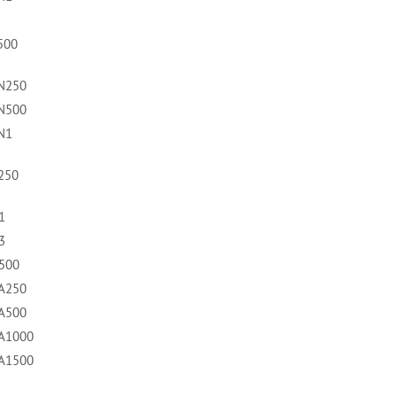
500
3N250
3N500
3N1
H250
1
3
A500
NA250
NA500
NA1000
NA1500