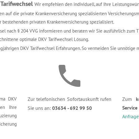
Tarifwechsel
Wir empfehlen den individuell, auf Ihre Leistungsw
en auf die private Krankenversicherung spezialisierten Versicherungs
r bestehenden privaten Krankenversicherung spezialisiert.
hsel nach § 204 VVG informieren und beraten wir Sie ausführlich zum
schnittene optimale DKV Tarifwechsel Lösung.
angjährigen DKV Tarifwechsel Erfahrungen. So vermeiden Sie unnötige 
ema DKV
Zur telefonischen Sofortauskunft rufen
Zum
k
en Ihre
Serv
Sie uns an:
03634 - 692 99 50
uzierung
Anfrage
icherung