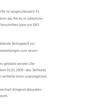
ife ist ausgeschlossen! Es
ren das Recht, in zahlreiche
 Vorschriften kann ein DKV
ahlende Beitragsteil zur
srückstellungen zum neuen
fes gebildet werden. Die
em 01.01.2009 - alte Tarifwelt)
n verbleibt beim ursprünglichen
wechsel dringend abzuraten.
utzen.